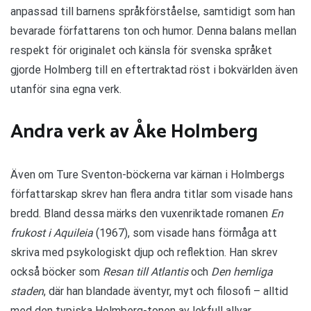
anpassad till barnens språkförståelse, samtidigt som han
bevarade författarens ton och humor. Denna balans mellan
respekt för originalet och känsla för svenska språket
gjorde Holmberg till en eftertraktad röst i bokvärlden även
utanför sina egna verk.
Andra verk av Åke Holmberg
Även om Ture Sventon-böckerna var kärnan i Holmbergs
författarskap skrev han flera andra titlar som visade hans
bredd. Bland dessa märks den vuxenriktade romanen
En
frukost i Aquileia
(1967), som visade hans förmåga att
skriva med psykologiskt djup och reflektion. Han skrev
också böcker som
Resan till Atlantis
och
Den hemliga
staden
, där han blandade äventyr, myt och filosofi – alltid
med den typiska Holmberg-tonen av lekfull allvar.