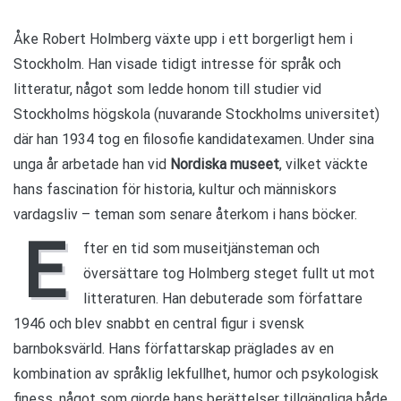
Åke Robert Holmberg växte upp i ett borgerligt hem i
Stockholm. Han visade tidigt intresse för språk och
litteratur, något som ledde honom till studier vid
Stockholms högskola (nuvarande Stockholms universitet)
där han 1934 tog en filosofie kandidatexamen. Under sina
unga år arbetade han vid
Nordiska museet
, vilket väckte
hans fascination för historia, kultur och människors
vardagsliv – teman som senare återkom i hans böcker.
E
fter en tid som museitjänsteman och
översättare tog Holmberg steget fullt ut mot
litteraturen. Han debuterade som författare
1946 och blev snabbt en central figur i svensk
barnboksvärld. Hans författarskap präglades av en
kombination av språklig lekfullhet, humor och psykologisk
finess, något som gjorde hans berättelser tillgängliga både