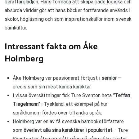
berättarglädjen. Hans förmåga att skapa både logiska och
absurda världar gör att hans böcker fortfarande används i
skolor, högläsning och som inspirationskällor inom svensk
barnkultur.
Intressant fakta om Åke
Holmberg
Åke Holmberg var passionerat förtjust i
semlor
–
precis som sin mest kända karaktär.
I vissa översättningar fick Ture Sventon heta
”Teffan
Tiegelmann”
i Tyskland, ett exempel på hur
språkhumorn fördes över till andra språk.
Holmberg var en av få svenska barnboksförfattare
som
överlevt alla sina karaktärer i popularitet
– Ture
Sventon har återuppstått gång på gång i film, teater