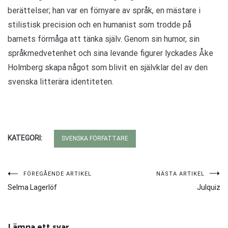
berättelser; han var en förnyare av språk, en mästare i
stilistisk precision och en humanist som trodde på
barnets förmåga att tänka själv. Genom sin humor, sin
språkmedvetenhet och sina levande figurer lyckades Åke
Holmberg skapa något som blivit en självklar del av den
svenska litterära identiteten.
KATEGORI:
SVENSKA FÖRFATTARE
Inläggsnavigering
FÖREGÅENDE ARTIKEL
NÄSTA ARTIKEL
Selma Lagerlöf
Julquiz
Lämna ett svar