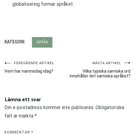
globalisering formar språket.
KATEGORI:
SPRÅK
Inläggsnavigering
FÖREGÅENDE ARTIKEL
NÄSTA ARTIKEL
Vem har namnsdag idag?
Vilka typiska samiska ord
innehåller det samiska språket?
Lämna ett svar
ALTERNATIVE:
Din e-postadress kommer inte publiceras.
Obligatoriska
fält är märkta
*
KOMMENTAR
*