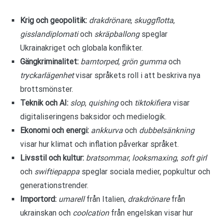
Krig och geopolitik:
drakdrönare
,
skuggflotta
,
gisslandiplomati
och
skräpballong
speglar
Ukrainakriget och globala konflikter.
Gängkriminalitet:
barntorped
,
grön gumma
och
tryckarlägenhet
visar språkets roll i att beskriva nya
brottsmönster.
Teknik och AI:
slop
,
quishing
och
tiktokifiera
visar
digitaliseringens baksidor och medielogik.
Ekonomi och energi:
ankkurva
och
dubbelsänkning
visar hur klimat och inflation påverkar språket.
Livsstil och kultur:
bratsommar
,
looksmaxing
,
soft girl
och
swiftiepappa
speglar sociala medier, popkultur och
generationstrender.
Importord:
umarell
från Italien,
drakdrönare
från
ukrainskan och
coolcation
från engelskan visar hur