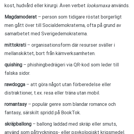
kost, hudvård eller kirurgi. Även verbet
looksmaxa
används.
Magdamoderat
– person som tidigare röstat borgerligt
men gått över till Socialdemokraterna, ofta på grund av
samarbetet med Sverigedemokraterna.
mittokrati
– organisationsform där resurser sväller i
mellanskiktet, bort från kärnverksamheten.
quishing
– phishingbedrägeri via QR-kod som leder till
falska sidor.
rawdogga
– att göra något utan förberedelse eller
distraktioner, t.ex. resa eller träna utan mobil.
romantasy
– populär genre som blandar romance och
fantasy, särskilt spridd på BookTok.
skräpballong
– ballong laddad med skräp eller smuts,
använd som påtrycknings- eller psykologiskt krigsmedel.