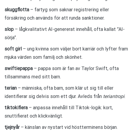
skuggflotta
– fartyg som saknar registrering eller
försäkring och används för att runda sanktioner.
slop
– lågkvalitativt AI-genererat innehåll, ofta kallat ”AI-
sörja”.
soft girl
– ung kvinna som väljer bort karriär och lyfter fram
mjuka värden som familj och skönhet.
swiftiepappa
– pappa som är fan av Taylor Swift, ofta
tillsammans med sitt barn.
terian
– människa, ofta barn, som klär ut sig till eller
identifierar sig delvis som ett djur. Avleds från
teriantropi
.
tiktokifiera
– anpassa innehåll till Tiktok-logik: kort,
snuttifierat och klickvänligt.
tjejnyår
– känslan av nystart vid höstterminens början.