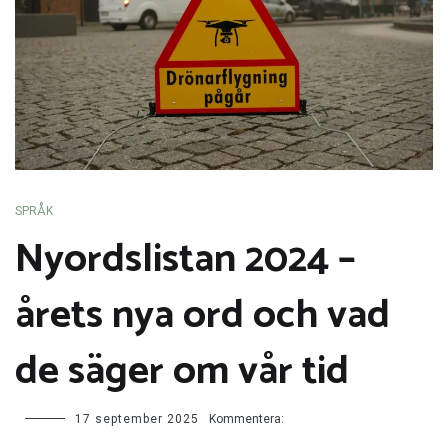
SPRÅK
Nyordslistan 2024 –
årets nya ord och vad
de säger om vår tid
Nyordslistan
17 september 2025
Kommentera:
2024