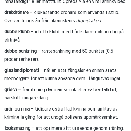
”anständigt” eller måttfullt. Spreds via en viral sminkvideo.
drakdrönare
– eldkastande drönare som används i strid.
Översättningslån från ukrainskans
dron-drakon
.
dubbelklubb
– idrottsklubb med både dam- och herrlag på
elitnivå.
dubbelsänkning
– räntesänkning med 50 punkter (0,5
procentenheter).
gisslandiplomati
– när en stat fängslar en annan stats
medborgare för att kunna använda dem i fångutväxlingar.
grisch
– framtoning där man ser rik eller välbeställd ut,
särskilt i ungas slang.
grön gumma
– tidigare ostraffad kvinna som anlitas av
kriminella gäng för att undgå polisens uppmärksamhet.
looksmaxing
– att optimera sitt utseende genom träning,