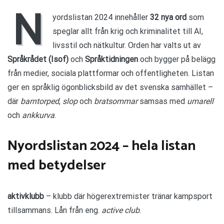
–
N
årets
yordslistan 2024 innehåller
32 nya ord
som
nya
speglar allt från krig och kriminalitet till AI,
ord
och
livsstil och nätkultur. Orden har valts ut av
vad
Språkrådet (Isof)
och
Språktidningen
och bygger på belägg
de
säger
från medier, sociala plattformar och offentligheten. Listan
om
ger en språklig ögonblicksbild av det svenska samhället –
vår
tid
där
barntorped
,
slop
och
bratsommar
samsas med
umarell
och
ankkurva
.
Nyordslistan 2024 – hela listan
med betydelser
aktivklubb
– klubb där högerextremister tränar kampsport
tillsammans. Lån från eng.
active club
.