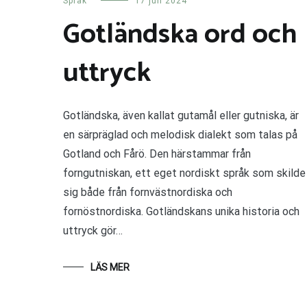
Språk
17 juli 2024
Gotländska ord och
uttryck
Gotländska, även kallat gutamål eller gutniska, är
en särpräglad och melodisk dialekt som talas på
Gotland och Fårö. Den härstammar från
forngutniskan, ett eget nordiskt språk som skilde
sig både från fornvästnordiska och
fornöstnordiska. Gotländskans unika historia och
uttryck gör…
LÄS MER