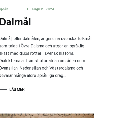
Språk
15 augusti 2024
Dalmål
Dalmål, eller dalmålen, är genuina svenska folkmål
som talas i Övre Dalarna och utgör en språklig
skatt med djupa rötter i svensk historia.
Dialekterna är främst utbredda i områden som
Ovansiljan, Nedansiljan och Västerdalarna och
bevarar många äldre språkliga drag…
LÄS MER