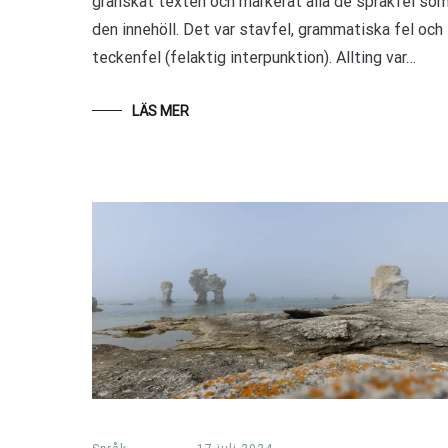
granskat texten och markerat alla de språkfel so
den innehöll. Det var stavfel, grammatiska fel och
teckenfel (felaktig interpunktion). Allting var…
LÄS MER