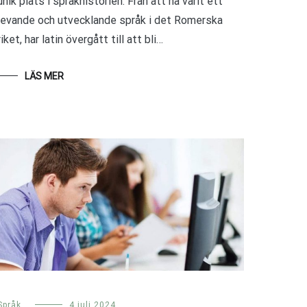
unik plats i språkhistorien. Från att ha varit ett
levande och utvecklande språk i det Romerska
riket, har latin övergått till att bli…
LÄS MER
Språk
4 juli 2024