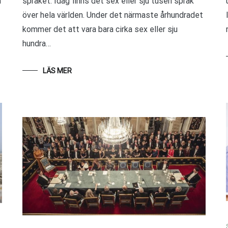
m
språket. Idag finns det sex eller sju tusen språk
över hela världen. Under det närmaste århundradet
kommer det att vara bara cirka sex eller sju
hundra…
LÄS MER